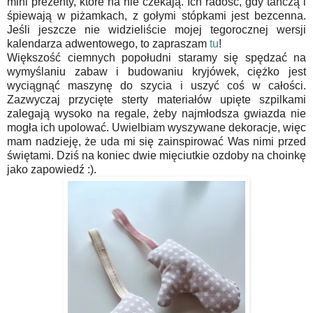
mini prezenty, które na nie czekają. Ich radość, gdy tańczą i
śpiewają w piżamkach, z gołymi stópkami jest bezcenna.
Jeśli jeszcze nie widzieliście mojej tegorocznej wersji
kalendarza adwentowego, to zapraszam
tu
!
Większość ciemnych popołudni staramy się spędzać na
wymyślaniu zabaw i budowaniu kryjówek, ciężko jest
wyciągnąć maszynę do szycia i uszyć coś w całości.
Zazwyczaj przycięte sterty materiałów upięte szpilkami
zalegają wysoko na regale, żeby najmłodsza gwiazda nie
mogła ich upolować. Uwielbiam wyszywane dekoracje, więc
mam nadzieję, że uda mi się zainspirować Was nimi przed
świętami. Dziś na koniec dwie mięciutkie ozdoby na choinkę
jako zapowiedź :).